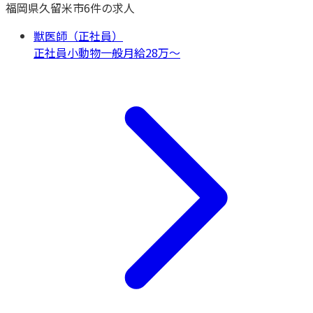
福岡県
久留米市
6
件の求人
獣医師（正社員）
正社員
小動物一般
月給28万〜