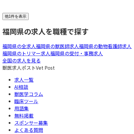
他1件を表示
福岡県
の求人を職種で探す
福岡県
の全求人
福岡県
の
獣医師
求人
福岡県
の
動物看護師
求人
福岡県
の
トリマー
求人
福岡県
の
受付・事務
求人
全国の求人を見る
獣医求人ポスト
Vet Post
求人一覧
AI相談
獣医学コラム
臨床ツール
用語集
無料掲載
スポンサー募集
よくある質問