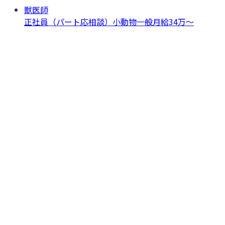
獣医師
正社員（パート応相談）
小動物一般
月給34万〜