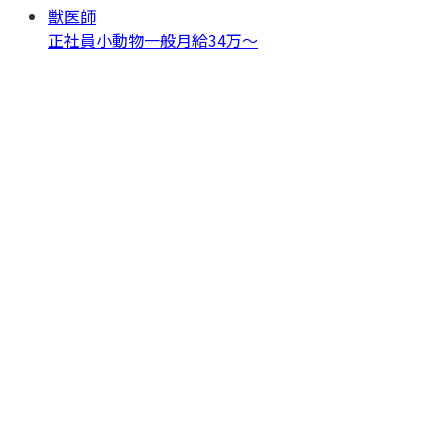
獣医師
正社員
小動物一般
月給34万〜