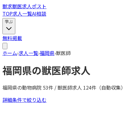
獣
求
獣医求人ポスト
TOP
求人一覧
AI相談
学ぶ
無料掲載
ホーム
›
求人一覧
›
福岡県
›
獣医師
福岡県
の
獣医師
求人
福岡県
の動物病院
53
件 /
獣医師
求人
124
件（自動収集）
詳細条件で絞り込む