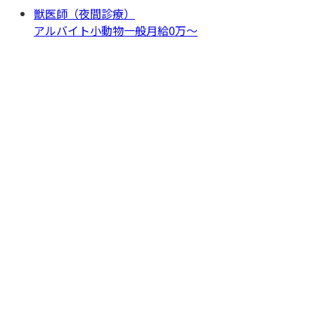
獣医師（夜間診療）
アルバイト
小動物一般
月給0万〜