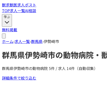
獣
求
獣医求人ポスト
TOP
求人一覧
AI相談
学ぶ
無料掲載
ホーム
›
求人一覧
›
群馬県
›
伊勢崎市
群馬県
伊勢崎市
の動物病院・
群馬県
伊勢崎市
の動物病院
5
件 / 求人
14
件（自動収集）
詳細条件で絞り込む