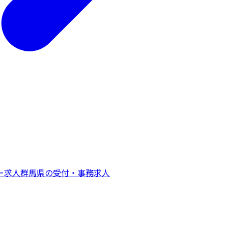
ー
求人
群馬県
の
受付・事務
求人