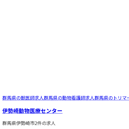
群馬県
の
獣医師
求人
群馬県
の
動物看護師
求人
群馬県
の
トリマ
伊勢崎動物医療センター
群馬県
伊勢崎市
2
件の求人