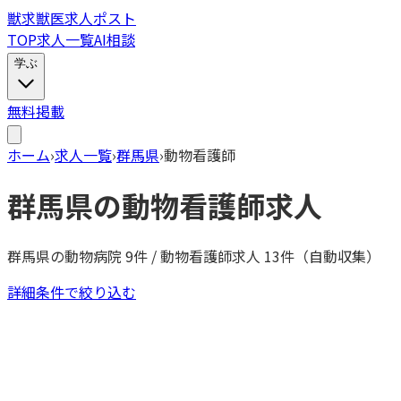
獣
求
獣医求人ポスト
TOP
求人一覧
AI相談
学ぶ
無料掲載
ホーム
›
求人一覧
›
群馬県
›
動物看護師
群馬県
の
動物看護師
求人
群馬県
の動物病院
9
件 /
動物看護師
求人
13
件（自動収集）
詳細条件で絞り込む