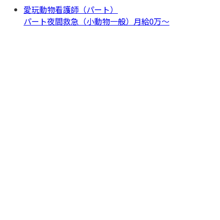
愛玩動物看護師（パート）
パート
夜間救急（小動物一般）
月給0万〜