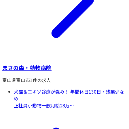
まさの森・動物病院
富山県
富山市
1
件の求人
犬猫＆エキゾ診療が強み！ 年間休日130日・残業少な
め
正社員
小動物一般
月給28万〜