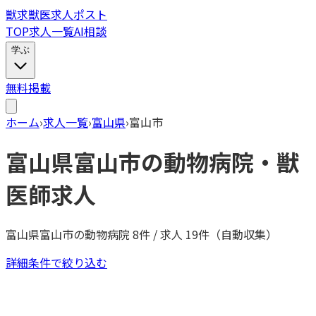
獣
求
獣医求人ポスト
TOP
求人一覧
AI相談
学ぶ
無料掲載
ホーム
›
求人一覧
›
富山県
›
富山市
富山県
富山市
の動物病院・獣
医師求人
富山県
富山市
の動物病院
8
件 / 求人
19
件（自動収集）
詳細条件で絞り込む