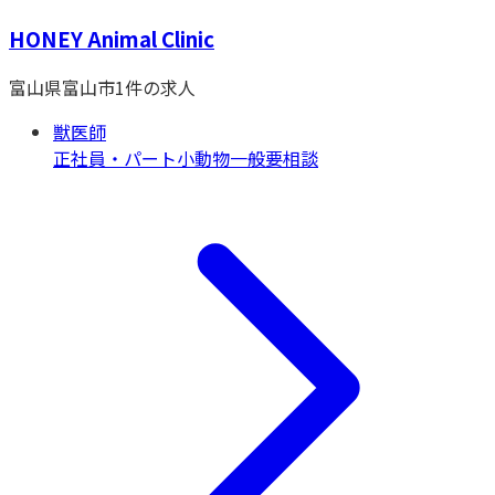
HONEY Animal Clinic
富山県
富山市
1
件の求人
獣医師
正社員・パート
小動物一般
要相談