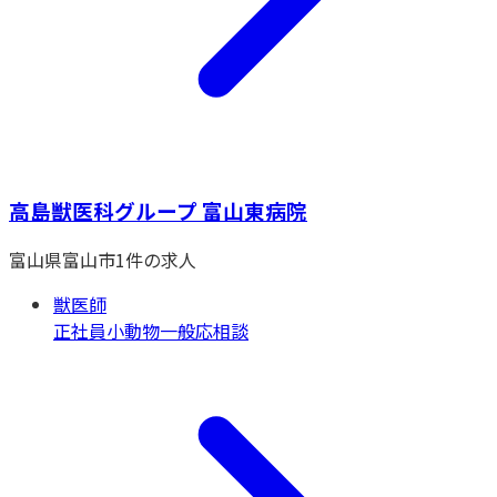
高島獣医科グループ 富山東病院
富山県
富山市
1
件の求人
獣医師
正社員
小動物一般
応相談