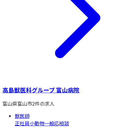
高島獣医科グループ 富山病院
富山県
富山市
2
件の求人
獣医師
正社員
小動物一般
応相談