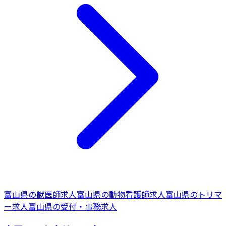
富山県
の
獣医師
求人
富山県
の
動物看護師
求人
富山県
の
トリマ
ー
求人
富山県
の
受付・事務
求人