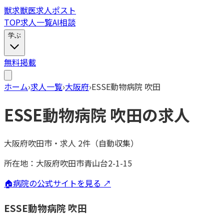
獣
求
獣医求人ポスト
TOP
求人一覧
AI相談
学ぶ
無料掲載
ホーム
›
求人一覧
›
大阪府
›
ESSE動物病院 吹田
ESSE動物病院 吹田
の求人
大阪府吹田市
・
求人
2
件（自動収集）
所在地：
大阪府吹田市青山台2-1-15
🏠
病院の公式サイトを見る ↗
ESSE動物病院 吹田