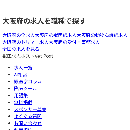
大阪府
の求人を職種で探す
大阪府
の全求人
大阪府
の
獣医師
求人
大阪府
の
動物看護師
求人
大阪府
の
トリマー
求人
大阪府
の
受付・事務
求人
全国の求人を見る
獣医求人ポスト
Vet Post
求人一覧
AI相談
獣医学コラム
臨床ツール
用語集
無料掲載
スポンサー募集
よくある質問
お問い合わせ