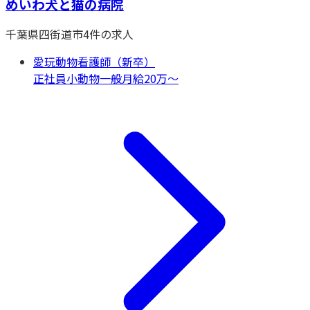
めいわ犬と猫の病院
千葉県
四街道市
4
件の求人
愛玩動物看護師（新卒）
正社員
小動物一般
月給20万〜