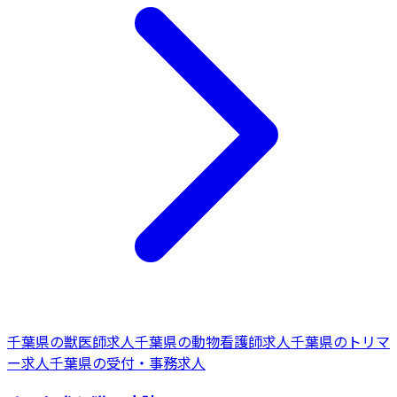
千葉県
の
獣医師
求人
千葉県
の
動物看護師
求人
千葉県
の
トリマ
ー
求人
千葉県
の
受付・事務
求人