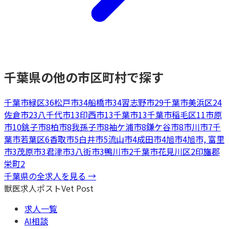
千葉県
の他の市区町村で探す
千葉市緑区
36
松戸市
34
船橋市
34
習志野市
29
千葉市美浜区
24
佐倉市
23
八千代市
13
印西市
13
千葉市
13
千葉市稲毛区
11
市原
市
10
銚子市
8
柏市
8
我孫子市
8
袖ケ浦市
8
鎌ケ谷市
8
市川市
7
千
葉市若葉区
6
香取市
5
白井市
5
流山市
4
成田市
4
旭市
4
旭市, 富里
市
3
茂原市
3
君津市
3
八街市
3
鴨川市
2
千葉市花見川区
2
印旛郡
栄町
2
千葉県
の全求人を見る →
獣医求人ポスト
Vet Post
求人一覧
AI相談