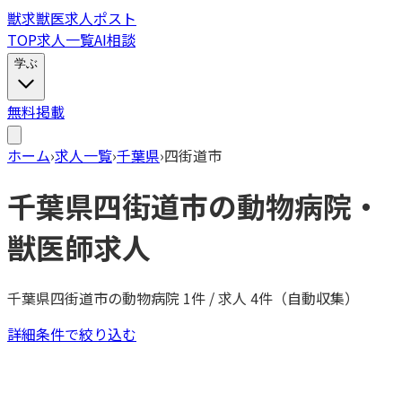
獣
求
獣医求人ポスト
TOP
求人一覧
AI相談
学ぶ
無料掲載
ホーム
›
求人一覧
›
千葉県
›
四街道市
千葉県
四街道市
の動物病院・
獣医師求人
千葉県
四街道市
の動物病院
1
件 / 求人
4
件（自動収集）
詳細条件で絞り込む