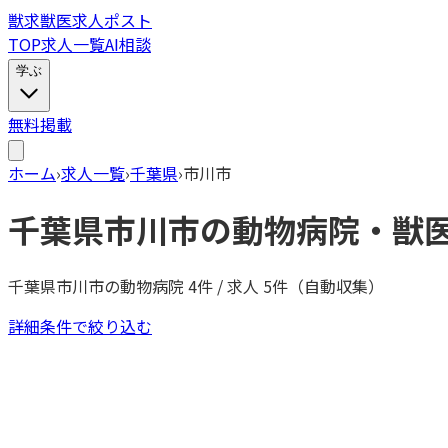
獣
求
獣医求人ポスト
TOP
求人一覧
AI相談
学ぶ
無料掲載
ホーム
›
求人一覧
›
千葉県
›
市川市
千葉県
市川市
の動物病院・獣
千葉県
市川市
の動物病院
4
件 / 求人
5
件（自動収集）
詳細条件で絞り込む