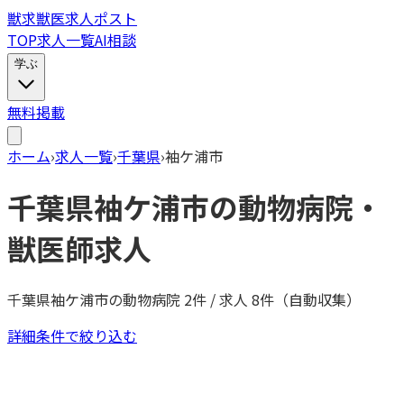
獣
求
獣医求人ポスト
TOP
求人一覧
AI相談
学ぶ
無料掲載
ホーム
›
求人一覧
›
千葉県
›
袖ケ浦市
千葉県
袖ケ浦市
の動物病院・
獣医師求人
千葉県
袖ケ浦市
の動物病院
2
件 / 求人
8
件（自動収集）
詳細条件で絞り込む