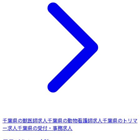
千葉県
の
獣医師
求人
千葉県
の
動物看護師
求人
千葉県
の
トリマ
ー
求人
千葉県
の
受付・事務
求人