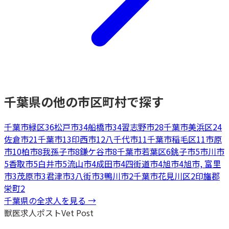
千葉県
の他の市区町村で探す
千葉市緑区
36
松戸市
34
船橋市
34
習志野市
28
千葉市美浜区
24
佐倉市
21
千葉市
13
印西市
12
八千代市
11
千葉市稲毛区
11
市原
市
10
柏市
8
我孫子市
8
鎌ケ谷市
8
千葉市若葉区
6
銚子市
5
市川市
5
香取市
5
白井市
5
流山市
4
成田市
4
四街道市
4
旭市
4
旭市, 富里
市
3
茂原市
3
君津市
3
八街市
3
鴨川市
2
千葉市花見川区
2
印旛郡
栄町
2
千葉県
の全求人を見る →
獣医求人ポスト
Vet Post