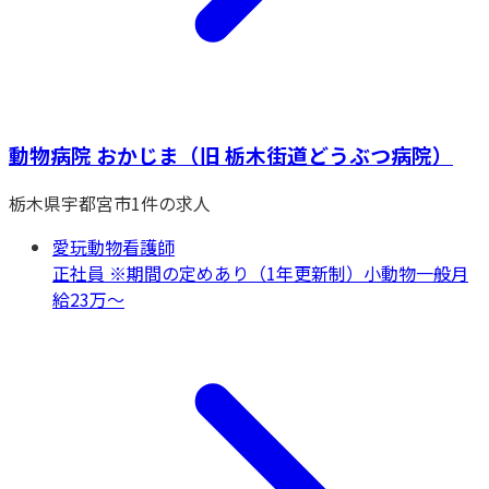
動物病院 おかじま（旧 栃木街道どうぶつ病院）
栃木県
宇都宮市
1
件の求人
愛玩動物看護師
正社員 ※期間の定めあり（1年更新制）
小動物一般
月
給23万〜