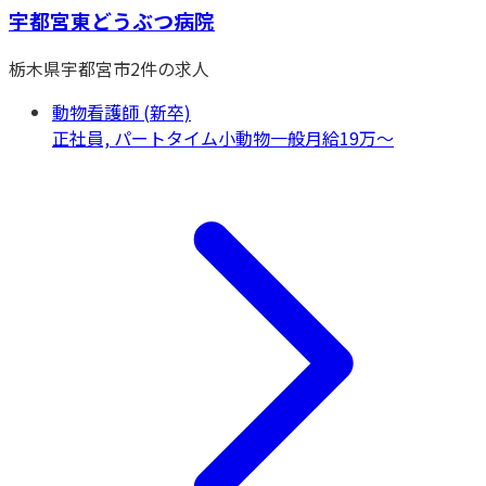
宇都宮東どうぶつ病院
栃木県
宇都宮市
2
件の求人
動物看護師 (新卒)
正社員, パートタイム
小動物一般
月給19万〜