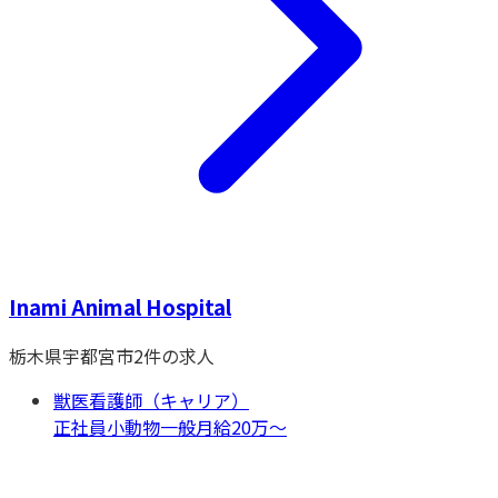
Inami Animal Hospital
栃木県
宇都宮市
2
件の求人
獣医看護師（キャリア）
正社員
小動物一般
月給20万〜