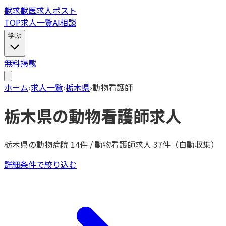
獣
求
獣医求人ポスト
TOP
求人一覧
AI相談
学ぶ
無料掲載
ホーム
›
求人一覧
›
栃木県
›
動物看護師
栃木県
の
動物看護師
求人
栃木県
の動物病院
14
件 /
動物看護師
求人
37
件（自動収集）
詳細条件で絞り込む