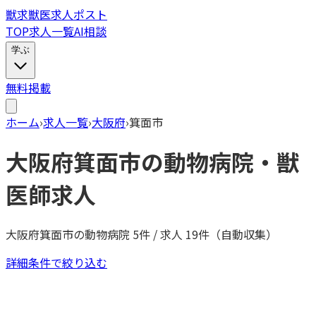
獣
求
獣医求人ポスト
TOP
求人一覧
AI相談
学ぶ
無料掲載
ホーム
›
求人一覧
›
大阪府
›
箕面市
大阪府
箕面市
の動物病院・獣
医師求人
大阪府
箕面市
の動物病院
5
件 / 求人
19
件（自動収集）
詳細条件で絞り込む