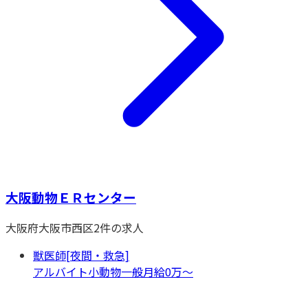
大阪動物ＥＲセンター
大阪府
大阪市西区
2
件の求人
獣医師[夜間・救急]
アルバイト
小動物一般
月給0万〜