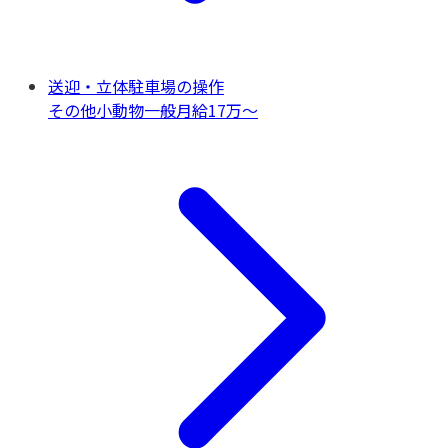
送迎・立体駐車場の操作
その他
小動物一般
月給17万〜