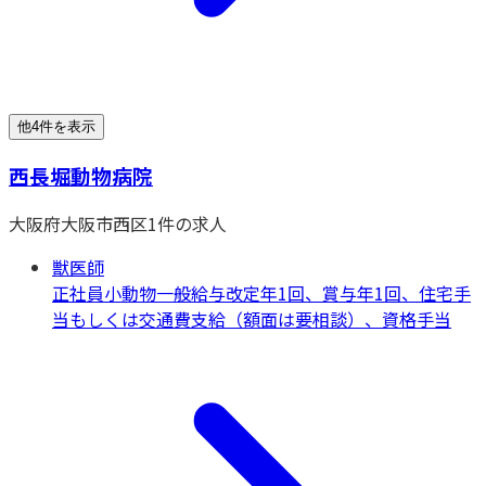
他4件を表示
西長堀動物病院
大阪府
大阪市西区
1
件の求人
獣医師
正社員
小動物一般
給与改定年1回、賞与年1回、住宅手
当もしくは交通費支給（額面は要相談）、資格手当