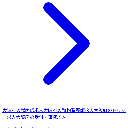
大阪府
の
獣医師
求人
大阪府
の
動物看護師
求人
大阪府
の
トリマ
ー
求人
大阪府
の
受付・事務
求人