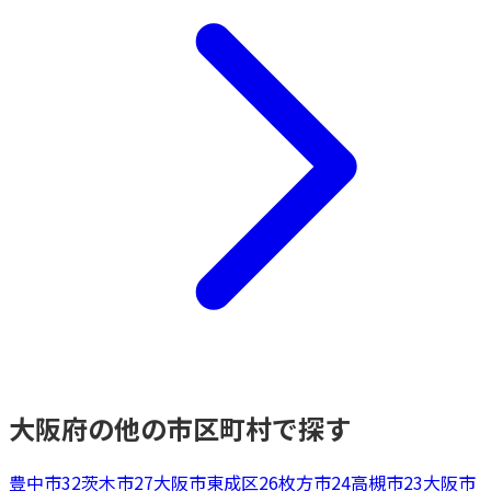
大阪府
の他の市区町村で探す
豊中市
32
茨木市
27
大阪市東成区
26
枚方市
24
高槻市
23
大阪市