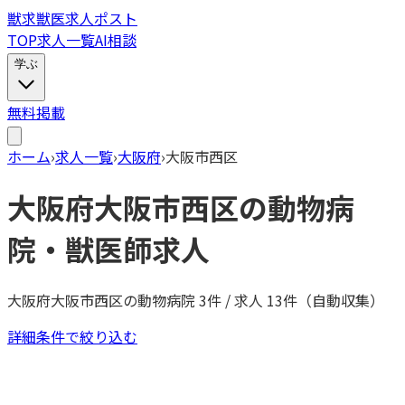
獣
求
獣医求人ポスト
TOP
求人一覧
AI相談
学ぶ
無料掲載
ホーム
›
求人一覧
›
大阪府
›
大阪市西区
大阪府
大阪市西区
の動物病
院・獣医師求人
大阪府
大阪市西区
の動物病院
3
件 / 求人
13
件（自動収集）
詳細条件で絞り込む