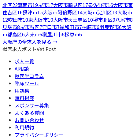
北区
22
箕面市
19
堺市
17
大阪市鶴見区
17
泉佐野市
16
大阪市東
住吉区
16
摂津市
15
大阪市阿倍野区
14
大阪市淀川区
13
大阪市
12
吹田市
10
東大阪市
10
大阪市天王寺区
10
堺市北区
9
八尾市
8
貝塚市
8
堺市堺区
7
守口市
7
岸和田市
7
柏原市
6
羽曳野市
6
大阪
市都島区
6
大東市
6
寝屋川市
6
松原市
6
大阪府
の全求人を見る →
獣医求人ポスト
Vet Post
求人一覧
AI相談
獣医学コラム
臨床ツール
用語集
無料掲載
スポンサー募集
よくある質問
お問い合わせ
利用規約
プライバシーポリシー