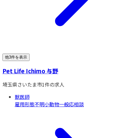
他3件を表示
Pet Life Ichimo 与野
埼玉県
さいたま市
1
件の求人
獣医師
雇用形態不明
小動物一般
応相談