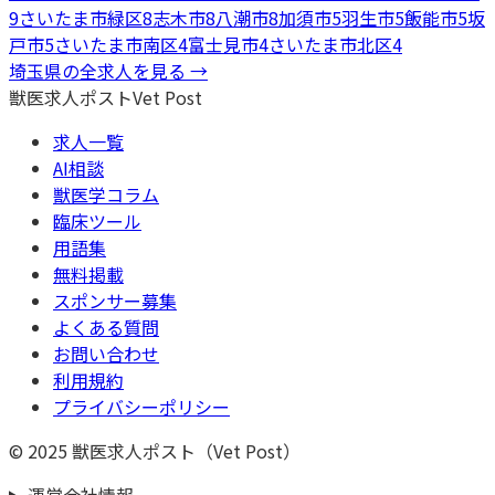
9
さいたま市緑区
8
志木市
8
八潮市
8
加須市
5
羽生市
5
飯能市
5
坂
戸市
5
さいたま市南区
4
富士見市
4
さいたま市北区
4
埼玉県
の全求人を見る →
獣医求人ポスト
Vet Post
求人一覧
AI相談
獣医学コラム
臨床ツール
用語集
無料掲載
スポンサー募集
よくある質問
お問い合わせ
利用規約
プライバシーポリシー
© 2025 獣医求人ポスト（Vet Post）
運営会社情報