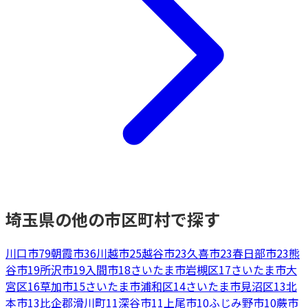
埼玉県
の他の市区町村で探す
川口市
79
朝霞市
36
川越市
25
越谷市
23
久喜市
23
春日部市
23
熊
谷市
19
所沢市
19
入間市
18
さいたま市岩槻区
17
さいたま市大
宮区
16
草加市
15
さいたま市浦和区
14
さいたま市見沼区
13
北
本市
13
比企郡滑川町
11
深谷市
11
上尾市
10
ふじみ野市
10
蕨市