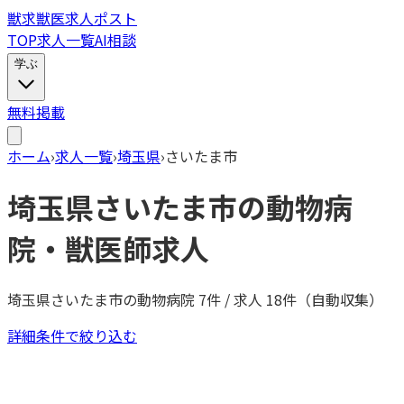
獣
求
獣医求人ポスト
TOP
求人一覧
AI相談
学ぶ
無料掲載
ホーム
›
求人一覧
›
埼玉県
›
さいたま市
埼玉県
さいたま市
の動物病
院・獣医師求人
埼玉県
さいたま市
の動物病院
7
件 / 求人
18
件（自動収集）
詳細条件で絞り込む