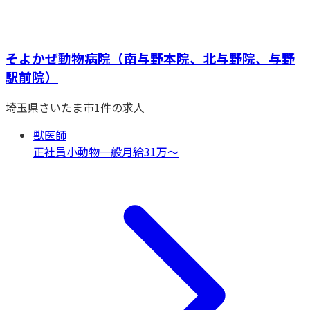
そよかぜ動物病院（南与野本院、北与野院、与野
駅前院）
埼玉県
さいたま市
1
件の求人
獣医師
正社員
小動物一般
月給31万〜