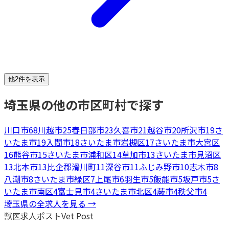
他2件を表示
埼玉県
の他の市区町村で探す
川口市
68
川越市
25
春日部市
23
久喜市
21
越谷市
20
所沢市
19
さ
いたま市
19
入間市
18
さいたま市岩槻区
17
さいたま市大宮区
16
熊谷市
15
さいたま市浦和区
14
草加市
13
さいたま市見沼区
13
北本市
13
比企郡滑川町
11
深谷市
11
ふじみ野市
10
志木市
8
八潮市
8
さいたま市緑区
7
上尾市
6
羽生市
5
飯能市
5
坂戸市
5
さ
いたま市南区
4
富士見市
4
さいたま市北区
4
蕨市
4
秩父市
4
埼玉県
の全求人を見る →
獣医求人ポスト
Vet Post