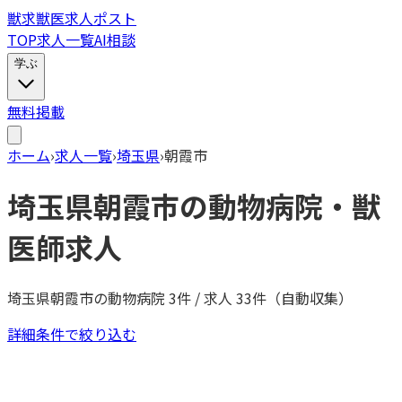
獣
求
獣医求人ポスト
TOP
求人一覧
AI相談
学ぶ
無料掲載
ホーム
›
求人一覧
›
埼玉県
›
朝霞市
埼玉県
朝霞市
の動物病院・獣
医師求人
埼玉県
朝霞市
の動物病院
3
件 / 求人
33
件（自動収集）
詳細条件で絞り込む