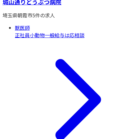
城山通りどうぶつ病院
埼玉県
朝霞市
5
件の求人
獣医師
正社員
小動物一般
給与は応相談