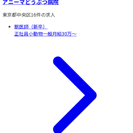
アニーマどうぶつ病院
東京都
中央区
16
件の求人
獣医師（新卒）
正社員
小動物一般
月給30万〜