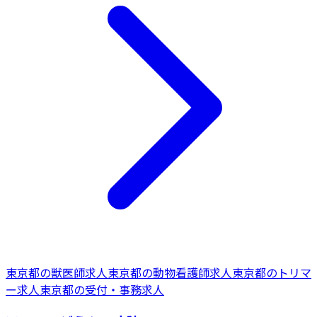
東京都
の
獣医師
求人
東京都
の
動物看護師
求人
東京都
の
トリマ
ー
求人
東京都
の
受付・事務
求人