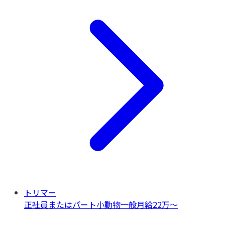
トリマー
正社員またはパート
小動物一般
月給22万〜