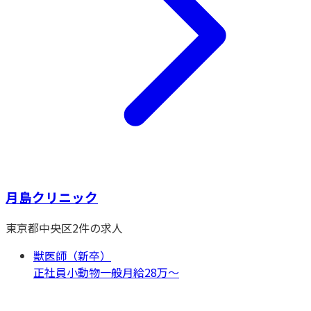
月島クリニック
東京都
中央区
2
件の求人
獣医師（新卒）
正社員
小動物一般
月給28万〜