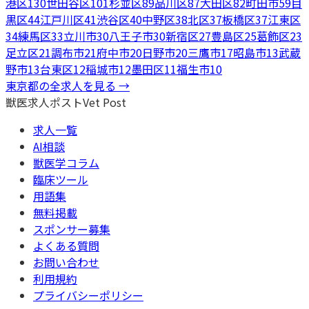
港区
130
世田谷区
101
杉並区
89
品川区
87
大田区
82
町田市
59
目
黒区
44
江戸川区
41
渋谷区
40
中野区
38
北区
37
板橋区
37
江東区
34
練馬区
33
立川市
30
八王子市
30
新宿区
27
豊島区
25
葛飾区
23
足立区
21
調布市
21
府中市
20
日野市
20
三鷹市
17
昭島市
13
武蔵
野市
13
台東区
12
稲城市
12
墨田区
11
福生市
10
東京都
の全求人を見る →
獣医求人ポスト
Vet Post
求人一覧
AI相談
獣医学コラム
臨床ツール
用語集
無料掲載
スポンサー募集
よくある質問
お問い合わせ
利用規約
プライバシーポリシー