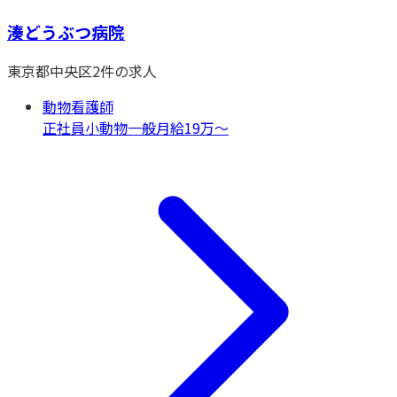
湊どうぶつ病院
東京都
中央区
2
件の求人
動物看護師
正社員
小動物一般
月給19万〜