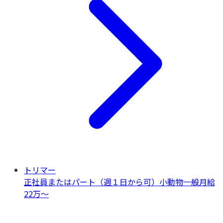
トリマー
正社員またはパート（週１日から可）
小動物一般
月給
22万〜