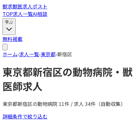
獣
求
獣医求人ポスト
TOP
求人一覧
AI相談
学ぶ
無料掲載
ホーム
›
求人一覧
›
東京都
›
新宿区
東京都
新宿区
の動物病院・獣
医師求人
東京都
新宿区
の動物病院
11
件 / 求人
34
件（自動収集）
詳細条件で絞り込む