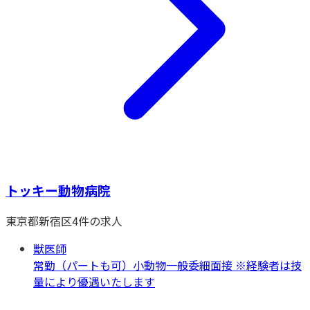
トッキー動物病院
東京都
新宿区
4
件の求人
獣医師
常勤（パートも可）
小動物一般
委細面接 ※経験者は技
量により優遇いたします