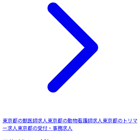
東京都
の
獣医師
求人
東京都
の
動物看護師
求人
東京都
の
トリマ
ー
求人
東京都
の
受付・事務
求人