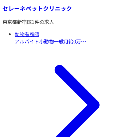
セレーネペットクリニック
東京都
新宿区
1
件の求人
動物看護師
アルバイト
小動物一般
月給0万〜