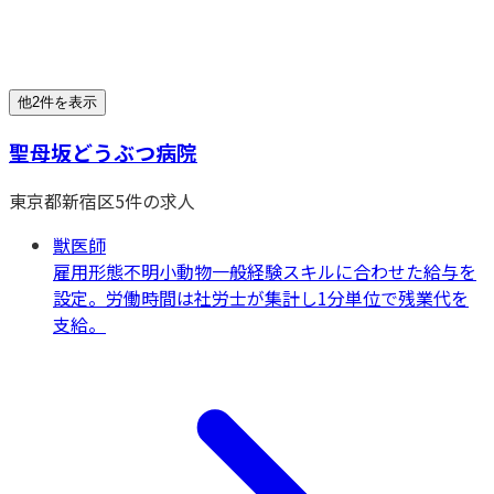
他2件を表示
聖母坂どうぶつ病院
東京都
新宿区
5
件の求人
獣医師
雇用形態不明
小動物一般
経験スキルに合わせた給与を
設定。労働時間は社労士が集計し1分単位で残業代を
支給。