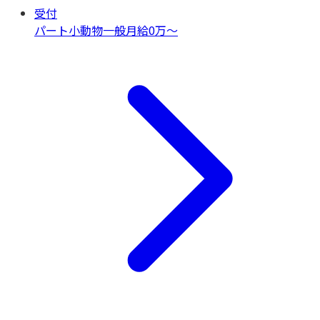
受付
パート
小動物一般
月給0万〜