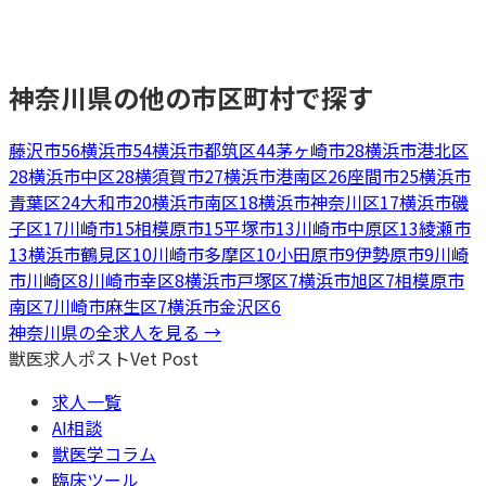
神奈川県
の他の市区町村で探す
藤沢市
56
横浜市
54
横浜市都筑区
44
茅ヶ崎市
28
横浜市港北区
28
横浜市中区
28
横須賀市
27
横浜市港南区
26
座間市
25
横浜市
青葉区
24
大和市
20
横浜市南区
18
横浜市神奈川区
17
横浜市磯
子区
17
川崎市
15
相模原市
15
平塚市
13
川崎市中原区
13
綾瀬市
13
横浜市鶴見区
10
川崎市多摩区
10
小田原市
9
伊勢原市
9
川崎
市川崎区
8
川崎市幸区
8
横浜市戸塚区
7
横浜市旭区
7
相模原市
南区
7
川崎市麻生区
7
横浜市金沢区
6
神奈川県
の全求人を見る →
獣医求人ポスト
Vet Post
求人一覧
AI相談
獣医学コラム
臨床ツール