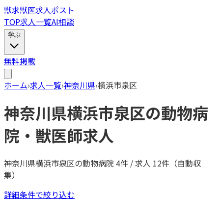
獣
求
獣医求人ポスト
TOP
求人一覧
AI相談
学ぶ
無料掲載
ホーム
›
求人一覧
›
神奈川県
›
横浜市泉区
神奈川県
横浜市泉区
の動物病
院・獣医師求人
神奈川県
横浜市泉区
の動物病院
4
件 / 求人
12
件（自動収
集）
詳細条件で絞り込む