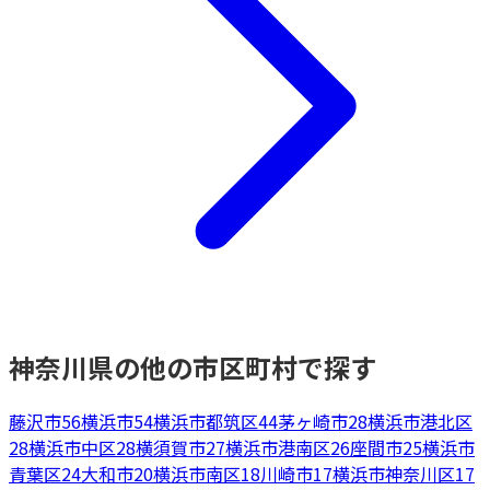
神奈川県
の他の市区町村で探す
藤沢市
56
横浜市
54
横浜市都筑区
44
茅ヶ崎市
28
横浜市港北区
28
横浜市中区
28
横須賀市
27
横浜市港南区
26
座間市
25
横浜市
青葉区
24
大和市
20
横浜市南区
18
川崎市
17
横浜市神奈川区
17