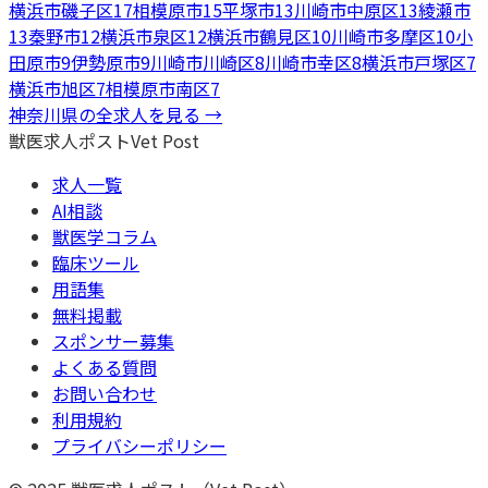
横浜市磯子区
17
相模原市
15
平塚市
13
川崎市中原区
13
綾瀬市
13
秦野市
12
横浜市泉区
12
横浜市鶴見区
10
川崎市多摩区
10
小
田原市
9
伊勢原市
9
川崎市川崎区
8
川崎市幸区
8
横浜市戸塚区
7
横浜市旭区
7
相模原市南区
7
神奈川県
の全求人を見る →
獣医求人ポスト
Vet Post
求人一覧
AI相談
獣医学コラム
臨床ツール
用語集
無料掲載
スポンサー募集
よくある質問
お問い合わせ
利用規約
プライバシーポリシー