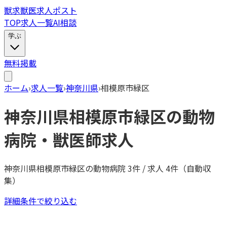
獣
求
獣医求人ポスト
TOP
求人一覧
AI相談
学ぶ
無料掲載
ホーム
›
求人一覧
›
神奈川県
›
相模原市緑区
神奈川県
相模原市緑区
の動物
病院・獣医師求人
神奈川県
相模原市緑区
の動物病院
3
件 / 求人
4
件（自動収
集）
詳細条件で絞り込む