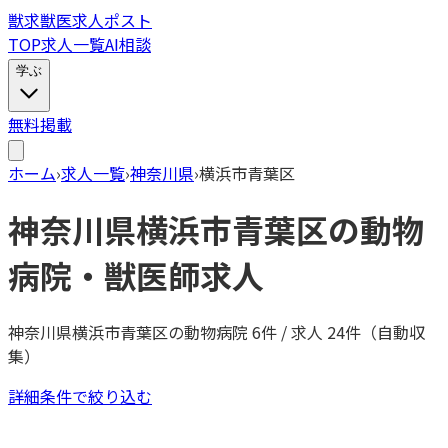
獣
求
獣医求人ポスト
TOP
求人一覧
AI相談
学ぶ
無料掲載
ホーム
›
求人一覧
›
神奈川県
›
横浜市青葉区
神奈川県
横浜市青葉区
の動物
病院・獣医師求人
神奈川県
横浜市青葉区
の動物病院
6
件 / 求人
24
件（自動収
集）
詳細条件で絞り込む