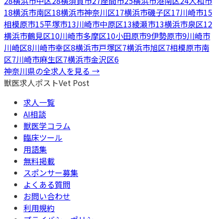
28
横浜市中区
28
横須賀市
27
座間市
25
横浜市港南区
24
大和市
18
横浜市南区
18
横浜市神奈川区
17
横浜市磯子区
17
川崎市
15
相模原市
15
平塚市
13
川崎市中原区
13
綾瀬市
13
横浜市泉区
12
横浜市鶴見区
10
川崎市多摩区
10
小田原市
9
伊勢原市
9
川崎市
川崎区
8
川崎市幸区
8
横浜市戸塚区
7
横浜市旭区
7
相模原市南
区
7
川崎市麻生区
7
横浜市金沢区
6
神奈川県
の全求人を見る →
獣医求人ポスト
Vet Post
求人一覧
AI相談
獣医学コラム
臨床ツール
用語集
無料掲載
スポンサー募集
よくある質問
お問い合わせ
利用規約